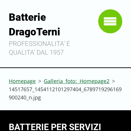
Batterie
DragoTerni
PROFESSIONALITA' E
QUALITA' DAL 1957
Homepage
>
Galleria foto: Homepage2
>
14517657_1454112101297404_6789719296169
900240_n.jpg
BATTERIE PER SERVIZI