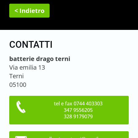
< Indietro
CONTATTI
batterie drago terni
Via emilia 13
Terni
05100
tel e fax 0744 403303
347 9556205
328 9179079