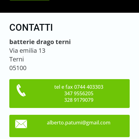
CONTATTI
batterie drago terni
Via emilia 13
Terni
05100
tel e fax 0744 403303
347 9556205
328 9179079
alberto.
patumi@g
mail.com